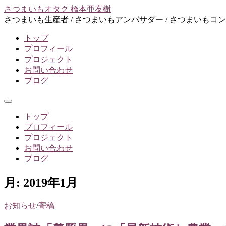
コ
さつまいもオタク 橋本亜友樹
ン
さつまいも生産者 / さつまいもアンバサダー / さつまいもコ
テ
トップ
ン
プロフィール
ツ
プロジェクト
へ
お問い合わせ
ス
ブログ
キ
ッ
プ
メ
ニ
トップ
ュ
プロフィール
ー
プロジェクト
お問い合わせ
ブログ
月:
2019年1月
お知らせ
/
寄稿