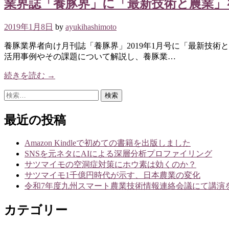
業界誌「養豚界」に「最新技術と農業」
2019年1月8日
by
ayukihashimoto
養豚業界者向け月刊誌「養豚界」2019年1月号に「最新技術
活用事例やその課題について解説し、養豚業…
続きを読む →
検
索:
最近の投稿
Amazon Kindleで初めての書籍を出版しました
SNSを元ネタにAIによる深層分析プロファイリング
サツマイモの空洞症対策にホウ素は効くのか？
サツマイモ1千億円時代が示す、日本農業の変化
令和7年度九州スマート農業技術情報連絡会議にて講演
カテゴリー