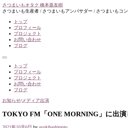
コ
さつまいもオタク 橋本亜友樹
ン
さつまいも生産者 / さつまいもアンバサダー / さつまいもコ
テ
トップ
ン
プロフィール
ツ
プロジェクト
へ
お問い合わせ
ス
ブログ
キ
ッ
プ
メ
ニ
トップ
ュ
プロフィール
ー
プロジェクト
お問い合わせ
ブログ
お知らせ
/
メディア出演
TOKYO FM「ONE MORNING」に出
2021年10月6日
by
ayukihashimoto