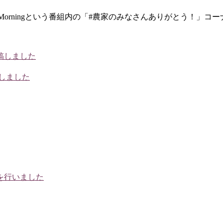
トのOne Morningという番組内の「#農家のみなさんありがと
稿しました
しました
を行いました