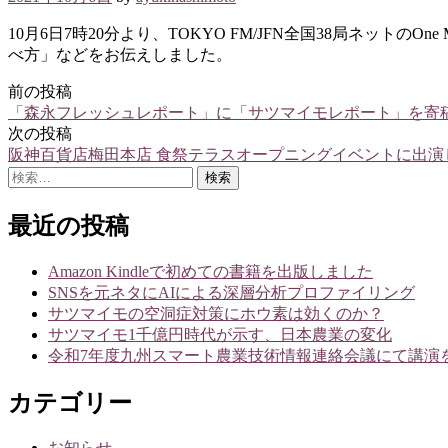
10月6日7時20分より、TOKYO FM/JFN全国38局ネッ
べ方」などをお伝えしました。
前の投稿
投
「森永フレッシュレポート」に「サツマイモレポート」を寄
稿
次の投稿
阪神百貨店梅田本店 食祭テラスオープニングイベントに出演
ナ
検
ビ
索:
ゲ
最近の投稿
ー
Amazon Kindleで初めての書籍を出版しました
シ
SNSを元ネタにAIによる深層分析プロファイリング
サツマイモの空洞症対策にホウ素は効くのか？
ョ
サツマイモ1千億円時代が示す、日本農業の変化
ン
令和7年度九州スマート農業技術情報連絡会議にて講演
カテゴリー
お知らせ