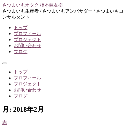
コ
さつまいもオタク 橋本亜友樹
ン
さつまいも生産者 / さつまいもアンバサダー / さつまいもコ
テ
ンサルタント
ン
トップ
ツ
プロフィール
へ
プロジェクト
ス
お問い合わせ
キ
ブログ
ッ
プ
メ
ニ
トップ
ュ
プロフィール
ー
プロジェクト
お問い合わせ
ブログ
月:
2018年2月
志