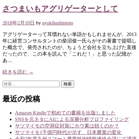
さつまいもアグリゲーターとして
2018年2月10日
by
ayukihashimoto
アグリゲーターって耳慣れない単語かもしれませんが、2013
年に経営コンサルタントの柴沼俊一氏らがその著書で提唱し
た概念で、発売されたのが、ちょうど会社を立ち上げた直後
だったので、この本を読んで「これだ！」と思った記憶が
あ…
続きを読む →
検
索:
最近の投稿
Amazon Kindleで初めての書籍を出版しました
SNSを元ネタにAIによる深層分析プロファイリング
サツマイモの空洞症対策にホウ素は効くのか？
サツマイモ1千億円時代が示す、日本農業の変化
令和7年度九州スマート農業技術情報連絡会議にて講演