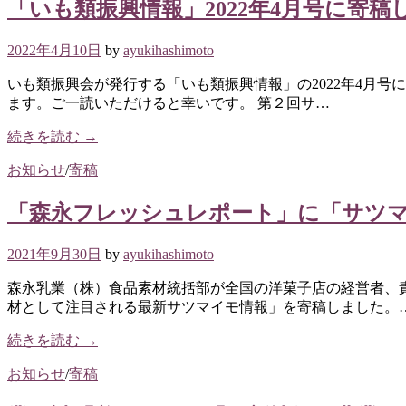
「いも類振興情報」2022年4月号に寄稿
2022年4月10日
by
ayukihashimoto
いも類振興会が発行する「いも類振興情報」の2022年4月号
ます。ご一読いただけると幸いです。 第２回サ…
続きを読む →
お知らせ
/
寄稿
「森永フレッシュレポート」に「サツ
2021年9月30日
by
ayukihashimoto
森永乳業（株）食品素材統括部が全国の洋菓子店の経営者、
材として注目される最新サツマイモ情報」を寄稿しました。
続きを読む →
お知らせ
/
寄稿