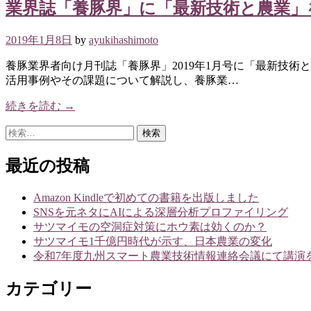
業界誌「養豚界」に「最新技術と農業」
2019年1月8日
by
ayukihashimoto
養豚業界者向け月刊誌「養豚界」2019年1月号に「最新技術
活用事例やその課題について解説し、養豚業…
続きを読む →
検
索:
最近の投稿
Amazon Kindleで初めての書籍を出版しました
SNSを元ネタにAIによる深層分析プロファイリング
サツマイモの空洞症対策にホウ素は効くのか？
サツマイモ1千億円時代が示す、日本農業の変化
令和7年度九州スマート農業技術情報連絡会議にて講演
カテゴリー