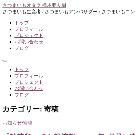
コ
さつまいもオタク 橋本亜友樹
ン
さつまいも生産者 / さつまいもアンバサダー / さつまいもコ
テ
トップ
ン
プロフィール
ツ
プロジェクト
へ
お問い合わせ
ス
ブログ
キ
ッ
プ
メ
ニ
トップ
ュ
プロフィール
ー
プロジェクト
お問い合わせ
ブログ
カテゴリー:
寄稿
お知らせ
/
寄稿