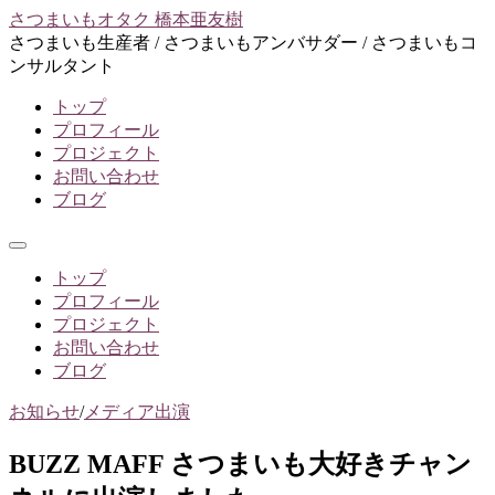
コ
さつまいもオタク 橋本亜友樹
ン
さつまいも生産者 / さつまいもアンバサダー / さつまいもコ
テ
ンサルタント
ン
トップ
ツ
プロフィール
へ
プロジェクト
ス
お問い合わせ
キ
ブログ
ッ
プ
メ
ニ
トップ
ュ
プロフィール
ー
プロジェクト
お問い合わせ
ブログ
お知らせ
/
メディア出演
BUZZ MAFF さつまいも大好きチャン