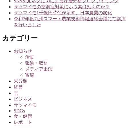
SNSを元ネタにAIによる深層分析プロファイリング
サツマイモの空洞症対策にホウ素は効くのか？
ョ
サツマイモ1千億円時代が示す、日本農業の変化
ン
令和7年度九州スマート農業技術情報連絡会議にて講演
を行いました
カテゴリー
お知らせ
活動
報道・取材
メディア出演
寄稿
未分類
経営
志
ビジネス
サツマイモ
SDGs
食・健康
レポート