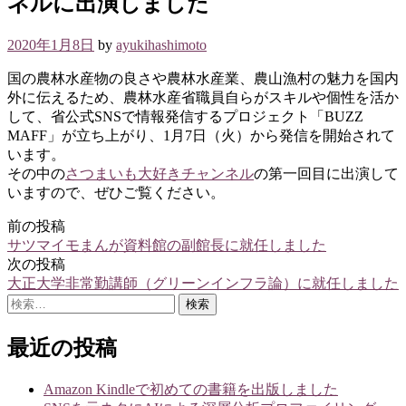
ネルに出演しました
2020年1月8日
by
ayukihashimoto
国の農林水産物の良さや農林水産業、農山漁村の魅力を国内
外に伝えるため、農林水産省職員自らがスキルや個性を活か
して、省公式SNSで情報発信するプロジェクト「BUZZ
MAFF」が立ち上がり、1月7日（火）から発信を開始されて
います。
その中の
さつまいも大好きチャンネル
の第一回目に出演して
いますので、ぜひご覧ください。
前の投稿
投
サツマイモまんが資料館の副館長に就任しました
稿
次の投稿
大正大学非常勤講師（グリーンインフラ論）に就任しました
ナ
検
ビ
索:
ゲ
最近の投稿
ー
Amazon Kindleで初めての書籍を出版しました
シ