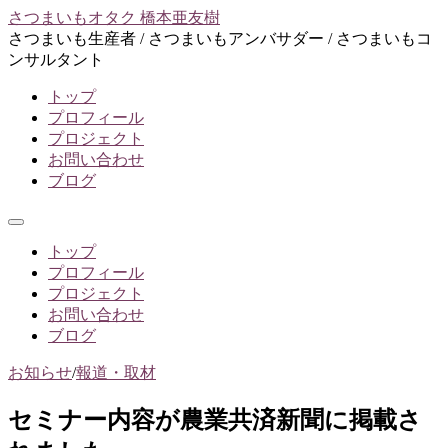
コ
さつまいもオタク 橋本亜友樹
ン
さつまいも生産者 / さつまいもアンバサダー / さつまいもコ
テ
ンサルタント
ン
トップ
ツ
プロフィール
へ
プロジェクト
ス
お問い合わせ
キ
ブログ
ッ
プ
メ
ニ
トップ
ュ
プロフィール
ー
プロジェクト
お問い合わせ
ブログ
お知らせ
/
報道・取材
セミナー内容が農業共済新聞に掲載さ