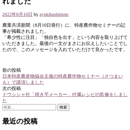
れました
2022年8月10日
by
ayukihashimoto
農業共済新聞（8月10日発行）に、特産農作物セミナーの記
事が掲載されました。
「希少性に注目」「独自色を出す」という内容を取り上げて
いただきました。最後の一文がまさにお伝えしたいことでし
たので、このメッセージを入れていただけて良かったです。
前の投稿
投
日本特産農産物協会主催の特産農作物セミナー（さつまい
稿
も）で講演しました
次の投稿
ナ
ドウシシャ社「焼き芋メーカー」付属レシピの監修をしまし
ビ
た
検
ゲ
索:
ー
最近の投稿
シ