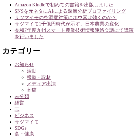
Amazon Kindleで初めての書籍を出版しました
ョ
SNSを元ネタにAIによる深層分析プロファイリング
ン
サツマイモの空洞症対策にホウ素は効くのか？
サツマイモ1千億円時代が示す、日本農業の変化
令和7年度九州スマート農業技術情報連絡会議にて講演
を行いました
カテゴリー
お知らせ
活動
報道・取材
メディア出演
寄稿
未分類
経営
志
ビジネス
サツマイモ
SDGs
食・健康