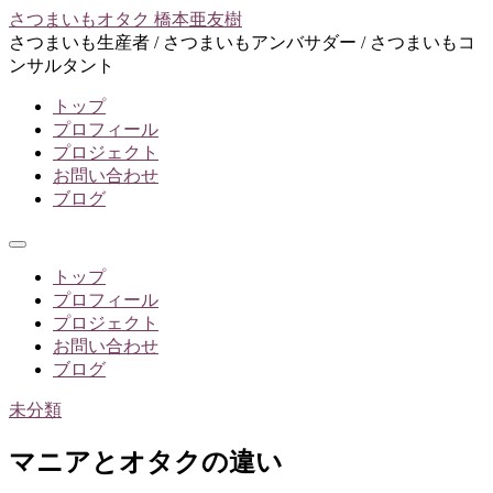
コ
さつまいもオタク 橋本亜友樹
ン
さつまいも生産者 / さつまいもアンバサダー / さつまいもコ
テ
ンサルタント
ン
トップ
ツ
プロフィール
へ
プロジェクト
ス
お問い合わせ
キ
ブログ
ッ
プ
メ
ニ
トップ
ュ
プロフィール
ー
プロジェクト
お問い合わせ
ブログ
未分類
マニアとオタクの違い