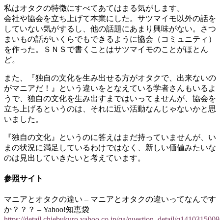
私はオタクの特徴にすべてあてはまる気がします。
会社や協会を立ち上げて本業にした。サツマイモ以外の話を
していない気がするし、他の話題にあまり興味がない。さつ
まいもの話がいくらでもできるように協会（コミュニティ）
を作った。ＳＮＳで書くことはサツマイモのことがほとん
ど。
また、『独自の文化を生み出せる方がオタクで、出来ないの
がマニアだ！』という違いをとなえている学者さんもいるよ
うで、独自の文化を生み出すまではいってませんが、協会を
立ち上げるというのは、それに近い活動なんじゃないかと思
いました。
『独自の文化』というのに答えはまだ持っていませんが、い
まの状況に満足しているわけではなく、新しい価値みたいな
のは見出していきたいと考えています。
参照サイト
マニアとオタクの違い – マニアとオタクの違いってなんです
か？？？ – Yahoo!知恵袋
https://detail.chiebukuro.yahoo.co.jp/qa/question_detail/q1410315009