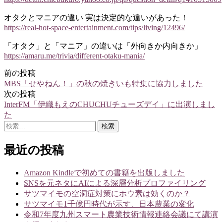
オタクとマニアの違い 実は決定的な違いがあった！
https://real-hot-space-entertainment.com/tips/living/12496/
「オタク」と「マニア」の違いは「外向きか内向きか」
https://amaru.me/trivia/different-otaku-mania/
前の投稿
投
MBS「せやねん！」の秋の焼きいも特集に協力しました
稿
次の投稿
InterFM「伊織もえのCHUCHUチューズデイ」に出演しまし
ナ
た
ビ
検
索:
ゲ
最近の投稿
ー
シ
Amazon Kindleで初めての書籍を出版しました
SNSを元ネタにAIによる深層分析プロファイリング
ョ
サツマイモの空洞症対策にホウ素は効くのか？
ン
サツマイモ1千億円時代が示す、日本農業の変化
令和7年度九州スマート農業技術情報連絡会議にて講演