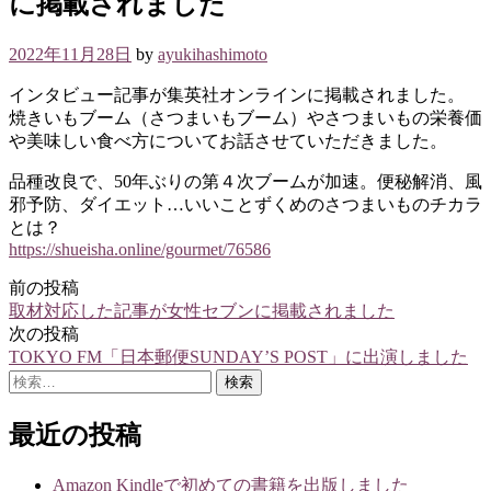
に掲載されました
2022年11月28日
by
ayukihashimoto
インタビュー記事が集英社オンラインに掲載されました。
焼きいもブーム（さつまいもブーム）やさつまいもの栄養価
や美味しい食べ方についてお話させていただきました。
品種改良で、50年ぶりの第４次ブームが加速。便秘解消、風
邪予防、ダイエット…いいことずくめのさつまいものチカラ
とは？
https://shueisha.online/gourmet/76586
前の投稿
投
取材対応した記事が女性セブンに掲載されました
稿
次の投稿
TOKYO FM「日本郵便SUNDAY’S POST」に出演しました
ナ
検
ビ
索:
ゲ
最近の投稿
ー
Amazon Kindleで初めての書籍を出版しました