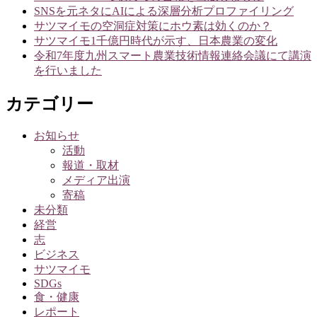
シ
SNSを元ネタにAIによる深層分析プロファイリング
サツマイモの空洞症対策にホウ素は効くのか？
ョ
サツマイモ1千億円時代が示す、日本農業の変化
ン
令和7年度九州スマート農業技術情報連絡会議にて講演
を行いました
カテゴリー
お知らせ
活動
報道・取材
メディア出演
寄稿
未分類
経営
志
ビジネス
サツマイモ
SDGs
食・健康
レポート