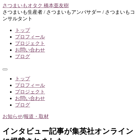
コ
さつまいもオタク 橋本亜友樹
ン
さつまいも生産者 / さつまいもアンバサダー / さつまいもコ
テ
ンサルタント
ン
トップ
ツ
プロフィール
へ
プロジェクト
ス
お問い合わせ
キ
ブログ
ッ
プ
メ
ニ
トップ
ュ
プロフィール
ー
プロジェクト
お問い合わせ
ブログ
お知らせ
/
報道・取材
インタビュー記事が集英社オンライン