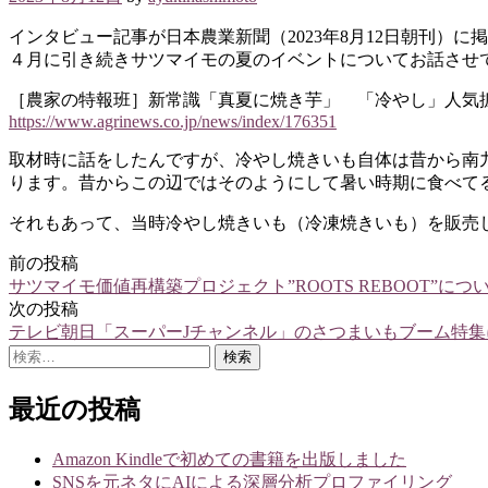
インタビュー記事が日本農業新聞（2023年8月12日朝刊）に
４月に引き続きサツマイモの夏のイベントについてお話させ
［農家の特報班］新常識「真夏に焼き芋」 「冷やし」人気
https://www.agrinews.co.jp/news/index/176351
取材時に話をしたんですが、冷やし焼きいも自体は昔から南
ります。昔からこの辺ではそのようにして暑い時期に食べて
それもあって、当時冷やし焼きいも（冷凍焼きいも）を販売
前の投稿
投
サツマイモ価値再構築プロジェクト”ROOTS REBOOT”につ
稿
次の投稿
テレビ朝日「スーパーJチャンネル」のさつまいもブーム特集
ナ
検
ビ
索:
ゲ
最近の投稿
ー
Amazon Kindleで初めての書籍を出版しました
シ
SNSを元ネタにAIによる深層分析プロファイリング