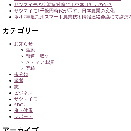
サツマイモの空洞症対策にホウ素は効くのか？
ョ
サツマイモ1千億円時代が示す、日本農業の変化
ン
令和7年度九州スマート農業技術情報連絡会議にて講演
カテゴリー
お知らせ
活動
報道・取材
メディア出演
寄稿
未分類
経営
志
ビジネス
サツマイモ
SDGs
食・健康
レポート
アーカイブ