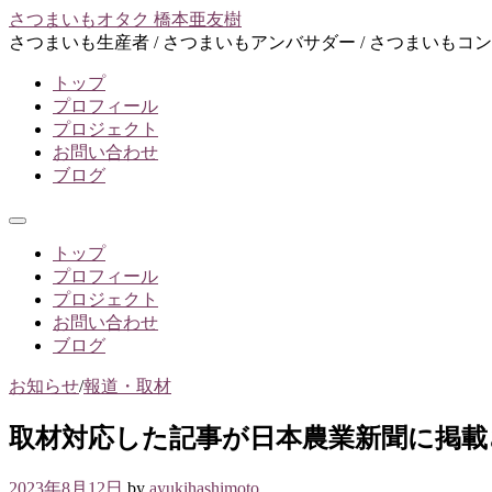
コ
さつまいもオタク 橋本亜友樹
ン
さつまいも生産者 / さつまいもアンバサダー / さつまいもコ
テ
トップ
ン
プロフィール
ツ
プロジェクト
へ
お問い合わせ
ス
ブログ
キ
ッ
プ
メ
ニ
トップ
ュ
プロフィール
ー
プロジェクト
お問い合わせ
ブログ
お知らせ
/
報道・取材
取材対応した記事が日本農業新聞に掲載
2023年8月12日
by
ayukihashimoto