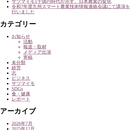
サツマイモ1千億円時代が示す、日本農業の変化
令和7年度九州スマート農業技術情報連絡会議にて講演を
行いました
カテゴリー
お知らせ
活動
報道・取材
メディア出演
寄稿
未分類
経営
志
ビジネス
サツマイモ
SDGs
食・健康
レポート
アーカイブ
2026年7月
2025年12月