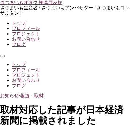
コ
さつまいもオタク 橋本亜友樹
ン
さつまいも生産者 / さつまいもアンバサダー / さつまいもコン
テ
サルタント
ン
トップ
ツ
プロフィール
へ
プロジェクト
ス
お問い合わせ
キ
ブログ
ッ
プ
メ
ニ
トップ
ュ
プロフィール
ー
プロジェクト
お問い合わせ
ブログ
お知らせ
/
報道・取材
取材対応した記事が日本経済
新聞に掲載されました