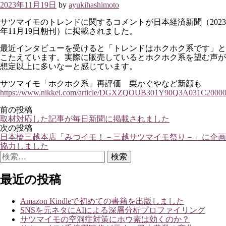
2023年11月19日
by
ayukihashimoto
サツマイモのトレンドに関するコメントが日本経済新聞（2023
年11月19日朝刊）に掲載されました。
最近インタビューを受けると「トレンドはホクホク系です」と
こたえています。実際に販売しているとホクホク系を望む声が
想定以上に多いなーと感じています。
サツマイモ「ホクホク系」再評価 栗かぐやなど新顔も
https://www.nikkei.com/article/DGXZQOUB301Y90Q3A031C20000
投
前の投稿
取材対応した記事が毎日新聞に掲載されました
稿
次の投稿
ナ
日本橋三越本店「みつイモ！－三越サツマイモ祭り－」に企画
協力しました
ビ
検
ゲ
索:
最近の投稿
ー
シ
Amazon Kindleで初めての書籍を出版しました
ョ
SNSを元ネタにAIによる深層分析プロファイリング
ン
サツマイモの空洞症対策にホウ素は効くのか？