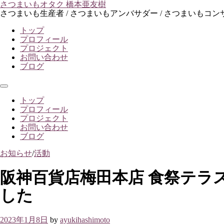
コ
さつまいもオタク 橋本亜友樹
ン
さつまいも生産者 / さつまいもアンバサダー / さつまいもコ
テ
トップ
ン
プロフィール
ツ
プロジェクト
へ
お問い合わせ
ス
ブログ
キ
ッ
プ
メ
ニ
トップ
ュ
プロフィール
ー
プロジェクト
お問い合わせ
ブログ
お知らせ
/
活動
阪神百貨店梅田本店 食祭テラ
した
2023年1月8日
by
ayukihashimoto