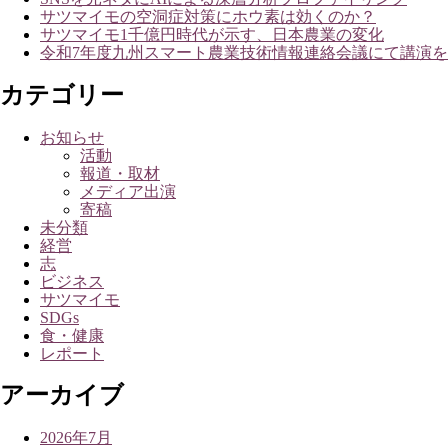
ョ
サツマイモの空洞症対策にホウ素は効くのか？
ン
サツマイモ1千億円時代が示す、日本農業の変化
令和7年度九州スマート農業技術情報連絡会議にて講演
カテゴリー
お知らせ
活動
報道・取材
メディア出演
寄稿
未分類
経営
志
ビジネス
サツマイモ
SDGs
食・健康
レポート
アーカイブ
2026年7月