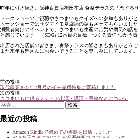
昨年に引き続き、阪神百貨店梅田本店 食祭テラスの「恋する
トークショーのご視聴やさつまいもクイズへの参加もありがと
トークショーではサツマイモ基腐病の話もさせてもらいました
消費者向けのイベントで、さつまいも生産の苦労や病気の話を
と感じています。（SDGs 12番目の目標「つくる責任 つかう
出店された店舗の皆さま、食祭テラスの皆さまもありがとうご
また来年も皆さんにお会いできることを楽しみにしています。
投
前の投稿
現代農業2023年2月号のイモ品種特集に寄稿しました
稿
次の投稿
ナ
さつまいもに係るメディア出演・講演・寄稿などについて
検
ビ
索:
ゲ
最近の投稿
ー
シ
Amazon Kindleで初めての書籍を出版しました
SNSを元ネタにAIによる深層分析プロファイリング