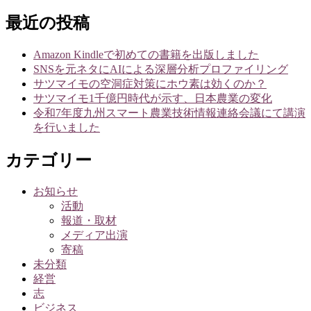
索:
ゲ
最近の投稿
ー
Amazon Kindleで初めての書籍を出版しました
シ
SNSを元ネタにAIによる深層分析プロファイリング
サツマイモの空洞症対策にホウ素は効くのか？
ョ
サツマイモ1千億円時代が示す、日本農業の変化
ン
令和7年度九州スマート農業技術情報連絡会議にて講演
を行いました
カテゴリー
お知らせ
活動
報道・取材
メディア出演
寄稿
未分類
経営
志
ビジネス