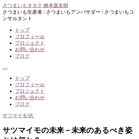
コ
さつまいもオタク 橋本亜友樹
ン
さつまいも生産者 / さつまいもアンバサダー / さつまいもコ
テ
ンサルタント
ン
トップ
ツ
プロフィール
へ
プロジェクト
ス
お問い合わせ
キ
ブログ
ッ
プ
メ
ニ
トップ
ュ
プロフィール
ー
プロジェクト
お問い合わせ
ブログ
サツマイモ
/
志
サツマイモの未来－未来のあるべき姿