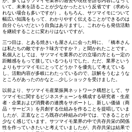
が、多くはサツマイモ業界の過去や現在を語る内容になって
いて、未来を語ることが少なかったという反省です（求めら
れない場合も多いですが）。もちろん、サツマイモについて
幅広い知識をもって、わかりやすく伝えることができるのは
自分ぐらいだという自負はありますし、これからも発信活動
を継続することに変わりはないですが。
三つ目は、とある焼きいも屋さんに会った時に、「橋本さん
は私たちの敵ですか？味方ですか？」と聞かれたことです。
私個人としては、サツマイモ業界のどの立場の方とも一定の
距離感をもって接しているつもりでした。ただ、業界という
よりもサツマイモにとってどうか？を優先して考えている
し、活動内容が多岐にわたっているので、誤解をうむような
ところがあったのかなと…少しショックを受けました。
以前より、サツマイモ産業振興ネットワーク構想として、サ
ツマイモに関するビジネスチェーンを構成する研究者・生産
者・企業および消費者の連携をサポートし、新しい価値（商
品・サービス）を共創する仕組みを作ることを提唱していま
したが、正直なところ既存の枠組みの中では、できることが
少なく感じています。サツマイモ業界の中で共存共栄の関係
性を作っていきたいと考えていましたが、共存共栄は結果で