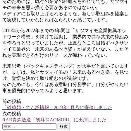
そのためには、既存の業界の枠組みを外れてでも、サツマイ
モの未来を思い描く必要があるのではないか。
メディアにも取り上げられるような、新しい取組みを提案し
て実現していかなければならないと感じています。
2019年から2022年までの3年間は「サツマイモ産業振興ネッ
トワーク構想」を掲げて活動し、業界内で共存共栄の枠組み
を作ろうと思っていましたが、正直なところ目指すべきサツ
マイモ業界の「未来のあるべき姿」が見えていない、またそ
れを実現できるだけのリソースが備わっていない。
未来思考（バックキャスティング）が大事だと書いています
が、まずは、私とサツマイモの「未来のあるべき姿」を見つ
け、覚悟を決めて取り組むのが先決です。
そのためにも、今年はある意味自分勝手に、自分がやりたい
事を優先的にやってみようと思います。
前の投稿
投
「砂糖類・でん粉情報」2023年1月号に寄稿しました
稿
次の投稿
RAB青森放送「初耳＠AOMORI」に出演しました
ナ
検
ビ