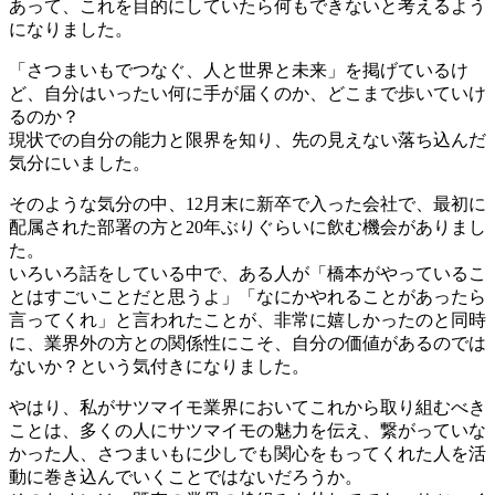
あって、これを目的にしていたら何もできないと考えるよう
になりました。
「さつまいもでつなぐ、人と世界と未来」を掲げているけ
ど、自分はいったい何に手が届くのか、どこまで歩いていけ
るのか？
現状での自分の能力と限界を知り、先の見えない落ち込んだ
気分にいました。
そのような気分の中、12月末に新卒で入った会社で、最初に
配属された部署の方と20年ぶりぐらいに飲む機会がありまし
た。
いろいろ話をしている中で、ある人が「橋本がやっているこ
とはすごいことだと思うよ」「なにかやれることがあったら
言ってくれ」と言われたことが、非常に嬉しかったのと同時
に、業界外の方との関係性にこそ、自分の価値があるのでは
ないか？という気付きになりました。
やはり、私がサツマイモ業界においてこれから取り組むべき
ことは、多くの人にサツマイモの魅力を伝え、繋がっていな
かった人、さつまいもに少しでも関心をもってくれた人を活
動に巻き込んでいくことではないだろうか。