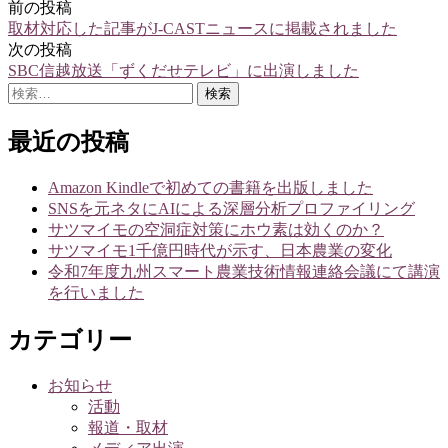
前の投稿
投
取材対応した記事がJ-CASTニュースに掲載されました
稿
次の投稿
SBC信越放送「ずくだせテレビ」に出演しました
ナ
検
ビ
索:
ゲ
最近の投稿
ー
Amazon Kindleで初めての書籍を出版しました
シ
SNSを元ネタにAIによる深層分析プロファイリング
サツマイモの空洞症対策にホウ素は効くのか？
ョ
サツマイモ1千億円時代が示す、日本農業の変化
ン
令和7年度九州スマート農業技術情報連絡会議にて講演
を行いました
カテゴリー
お知らせ
活動
報道・取材