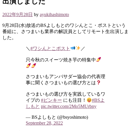
出演しました
2022年9月28日
by
ayukihashimoto
9月28日(水)放送のBSよしもとのワシんとこ・ポストという
番組に、さつまいも業界の解説員としてリモート生出演しま
した。
＼
#ワシんとこポスト
／
只今秋のスイーツ焼き芋の特集中
さつまいもアンバサダー協会の代表理
事に聞くさつまいもの選び方とは
さつまいもの選び方を実践しているワ
イプの
#ピンキー
にも注目！
#BSよ
しもと
pic.twitter.com/2Mo5MUrbny
— BSよしもと (@bsyoshimoto)
September 28, 2022