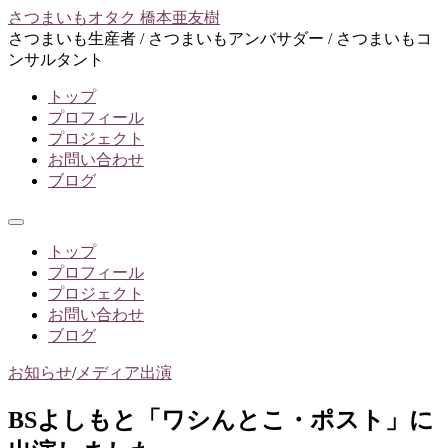
コ
さつまいもオタク 橋本亜友樹
ン
さつまいも生産者 / さつまいもアンバサダー / さつまいもコ
テ
ンサルタント
ン
トップ
ツ
プロフィール
へ
プロジェクト
ス
お問い合わせ
キ
ブログ
ッ
プ
メ
ニ
トップ
ュ
プロフィール
ー
プロジェクト
お問い合わせ
ブログ
お知らせ
/
メディア出演
BSよしもと「ワシんとこ・ポスト」に