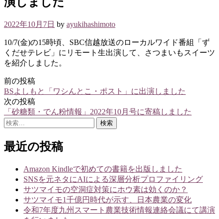
演しました
2022年10月7日
by
ayukihashimoto
10/7(金)の15時頃、SBC信越放送のローカルワイド番組「ず
くだせテレビ」にリモート生出演して、さつまいもスイーツ
を紹介しました。
前の投稿
投
BSよしもと「ワシんとこ・ポスト」に出演しました
稿
次の投稿
「砂糖類・でん粉情報」2022年10月号に寄稿しました
ナ
検
ビ
索:
ゲ
最近の投稿
ー
Amazon Kindleで初めての書籍を出版しました
シ
SNSを元ネタにAIによる深層分析プロファイリング
サツマイモの空洞症対策にホウ素は効くのか？
ョ
サツマイモ1千億円時代が示す、日本農業の変化
ン
令和7年度九州スマート農業技術情報連絡会議にて講演