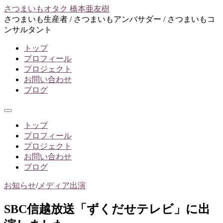
コ
さつまいもオタク 橋本亜友樹
ン
さつまいも生産者 / さつまいもアンバサダー / さつまいもコ
テ
ンサルタント
ン
トップ
ツ
プロフィール
へ
プロジェクト
ス
お問い合わせ
キ
ブログ
ッ
プ
メ
ニ
トップ
ュ
プロフィール
ー
プロジェクト
お問い合わせ
ブログ
お知らせ
/
メディア出演
SBC信越放送「ずくだせテレビ」に出