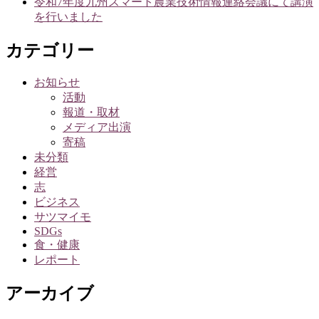
令和7年度九州スマート農業技術情報連絡会議にて講演
を行いました
カテゴリー
お知らせ
活動
報道・取材
メディア出演
寄稿
未分類
経営
志
ビジネス
サツマイモ
SDGs
食・健康
レポート
アーカイブ