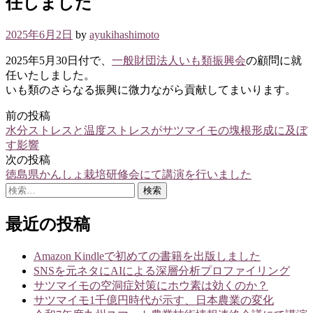
任しました
2025年6月2日
by
ayukihashimoto
2025年5月30日付で、
一般財団法人いも類振興会
の顧問に就
任いたしました。
いも類のさらなる振興に微力ながら貢献してまいります。
前の投稿
投
水分ストレスと温度ストレスがサツマイモの塊根形成に及ぼ
稿
す影響
次の投稿
ナ
徳島県かんしょ栽培研修会にて講演を行いました
ビ
検
索:
ゲ
最近の投稿
ー
シ
Amazon Kindleで初めての書籍を出版しました
SNSを元ネタにAIによる深層分析プロファイリング
ョ
サツマイモの空洞症対策にホウ素は効くのか？
ン
サツマイモ1千億円時代が示す、日本農業の変化