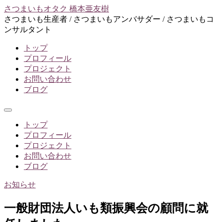
コ
さつまいもオタク 橋本亜友樹
ン
さつまいも生産者 / さつまいもアンバサダー / さつまいもコ
テ
ンサルタント
ン
トップ
ツ
プロフィール
へ
プロジェクト
ス
お問い合わせ
キ
ブログ
ッ
プ
メ
ニ
トップ
ュ
プロフィール
ー
プロジェクト
お問い合わせ
ブログ
お知らせ
一般財団法人いも類振興会の顧問に就