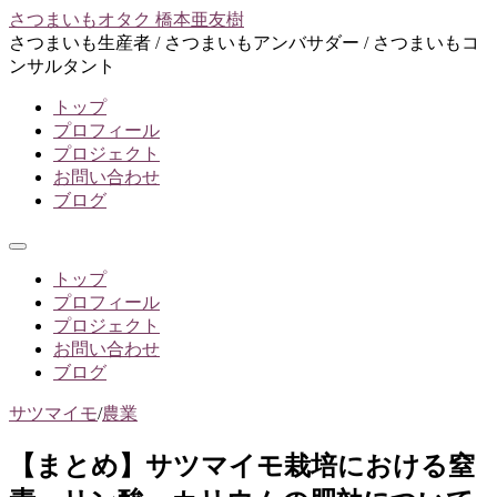
コ
さつまいもオタク 橋本亜友樹
ン
さつまいも生産者 / さつまいもアンバサダー / さつまいもコ
テ
ンサルタント
ン
トップ
ツ
プロフィール
へ
プロジェクト
ス
お問い合わせ
キ
ブログ
ッ
プ
メ
ニ
トップ
ュ
プロフィール
ー
プロジェクト
お問い合わせ
ブログ
サツマイモ
/
農業
【まとめ】サツマイモ栽培における窒