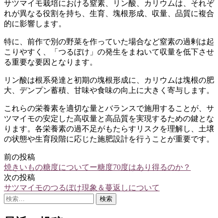
サツマイモ栽培における窒素、リン酸、カリウムは、それぞ
れが異なる役割を持ち、生育、塊根形成、収量、品質に複合
的に影響します。
特に、前作で別の野菜を作っていた場合など窒素の過剰は起
こりやすく、「つるぼけ」の発生をまねいて収量を低下させ
る重要な要因となります。
リン酸は根系発達と初期の塊根形成に、カリウムは塊根の肥
大、デンプン蓄積、甘味や食味の向上に大きく寄与します。
これらの栄養素を適切な量とバランスで施用することが、サ
ツマイモの安定した高収量と高品質を実現するための鍵とな
ります。各栄養素の過不足がもたらすリスクを理解し、土壌
の状態や生育段階に応じた施肥設計を行うことが重要です。
前の投稿
投
焼きいもの糖度についてー糖度70度はあり得るのか？
稿
次の投稿
サツマイモのつるぼけ現象＆蔓返しについて
ナ
検
ビ
索: