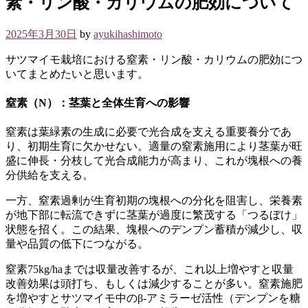
素・リン酸・カリウムの肥効について
2025年3月30日
by
ayukihashimoto
サツマイモ栽培における窒素・リン酸・カリウムの肥効につ
いてまとめたいと思います。
窒素（N）：茎葉と全体生育への影響
窒素は葉緑素の生成に必要で光合成を支える重要養分であ
り、初期生育に欠かせない。適量の窒素施用により茎葉が旺
盛に伸長・分枝して光合成能力が高まり、これが塊根への養
分供給を支える。
一方、窒素過剰が生育初期の塊根への分化を阻害し、栄養素
が地下部に転流できずに茎葉が過度に繁茂する「つるぼけ」
状態を招く。この結果、塊根へのデンプン蓄積が減少し、収
量や品質の低下につながる。
窒素75kg/haまでは収量改善するが、これ以上増やすと収量
改善効果は頭打ち、もしくは減少することが多い。窒素施肥
を増やすとサツマイモ中のβ-アミラーゼ活性（デンプンを糖