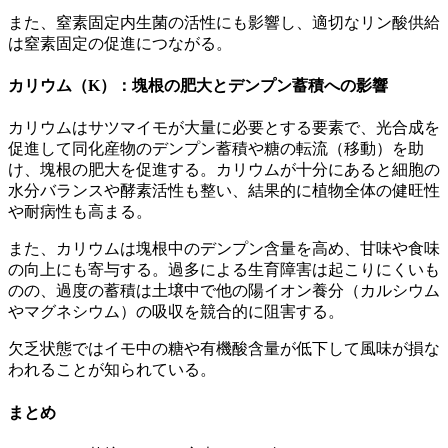
また、窒素固定内生菌の活性にも影響し、適切なリン酸供給
は窒素固定の促進につながる。
カリウム（K）：塊根の肥大とデンプン蓄積への影響
カリウムはサツマイモが大量に必要とする要素で、光合成を
促進して同化産物のデンプン蓄積や糖の転流（移動）を助
け、塊根の肥大を促進する。カリウムが十分にあると細胞の
水分バランスや酵素活性も整い、結果的に植物全体の健旺性
や耐病性も高まる。
また、カリウムは塊根中のデンプン含量を高め、甘味や食味
の向上にも寄与する。過多による生育障害は起こりにくいも
のの、過度の蓄積は土壌中で他の陽イオン養分（カルシウム
やマグネシウム）の吸収を競合的に阻害する。
欠乏状態ではイモ中の糖や有機酸含量が低下して風味が損な
われることが知られている。
まとめ