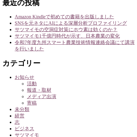
ゲ
最近の投稿
ー
Amazon Kindleで初めての書籍を出版しました
シ
SNSを元ネタにAIによる深層分析プロファイリング
サツマイモの空洞症対策にホウ素は効くのか？
ョ
サツマイモ1千億円時代が示す、日本農業の変化
ン
令和7年度九州スマート農業技術情報連絡会議にて講演
を行いました
カテゴリー
お知らせ
活動
報道・取材
メディア出演
寄稿
未分類
経営
志
ビジネス
サツマイモ