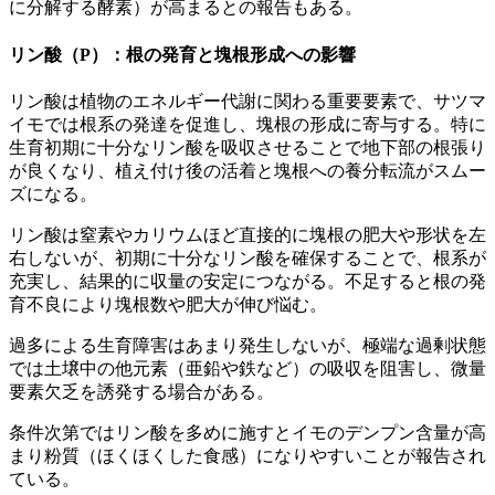
に分解する酵素）が高まるとの報告もある。
リン酸（P）：根の発育と塊根形成への影響
リン酸は植物のエネルギー代謝に関わる重要要素で、サツマ
イモでは根系の発達を促進し、塊根の形成に寄与する。特に
生育初期に十分なリン酸を吸収させることで地下部の根張り
が良くなり、植え付け後の活着と塊根への養分転流がスムー
ズになる。
リン酸は窒素やカリウムほど直接的に塊根の肥大や形状を左
右しないが、初期に十分なリン酸を確保することで、根系が
充実し、結果的に収量の安定につながる。不足すると根の発
育不良により塊根数や肥大が伸び悩む。
過多による生育障害はあまり発生しないが、極端な過剰状態
では土壌中の他元素（亜鉛や鉄など）の吸収を阻害し、微量
要素欠乏を誘発する場合がある。
​条件次第ではリン酸を多めに施すとイモのデンプン含量が高
まり粉質（ほくほくした食感）になりやすいことが報告され
ている。